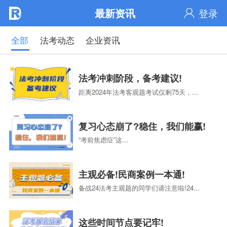
最新资讯
登录
全部
法考动态
企业资讯
法考冲刺阶段，备考建议!
距离2024年法考客观题考试仅剩75天，...
复习心态崩了?稳住，我们能赢!
“考前焦虑症”这...
主观必备!民商案例一本通!
备战24法考主观题的同学们请注意啦!24...
这些时间节点要记牢!