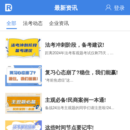
最新资讯
登录
全部
法考动态
企业资讯
法考冲刺阶段，备考建议!
距离2024年法考客观题考试仅剩75天，...
复习心态崩了?稳住，我们能赢!
“考前焦虑症”这...
主观必备!民商案例一本通!
备战24法考主观题的同学们请注意啦!24...
这些时间节点要记牢!