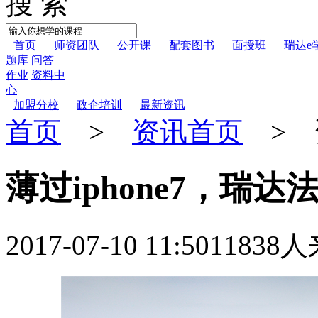
搜 索
首页
师资团队
公开课
配套图书
面授班
瑞达e
题库
问答
作业
资料中
心
加盟分校
政企培训
最新资讯
首页
>
资讯首页
> 
薄过iphone7，瑞
2017-07-10 11:50
11838人