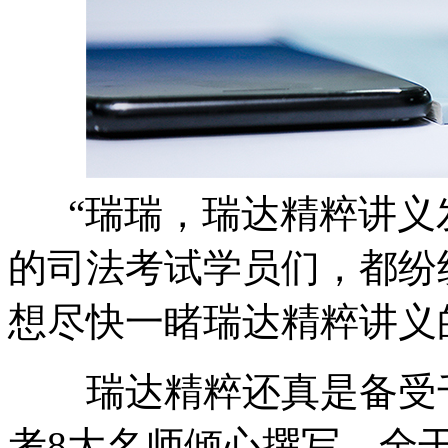
“瑞瑞，瑞达精粹讲义发
的司法考试学员们，都纷
想尽快一睹瑞达精粹讲义
瑞达精粹还真是备受千
考8大名师倾心撰写，全