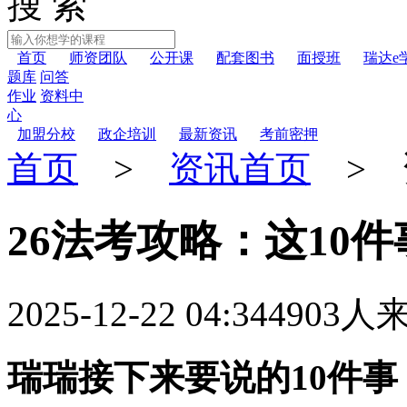
搜 索
首页
师资团队
公开课
配套图书
面授班
瑞达e
题库
问答
作业
资料中
心
加盟分校
政企培训
最新资讯
考前密押
首页
>
资讯首页
> 
26法考攻略：这10
2025-12-22 04:34
4903人
瑞瑞接下来要说的10件事