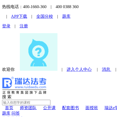
热线电话：400-1660-360 | 400 0388 360
|
APP下载
|
全国分校
|
题库
登录
|
注册
欢迎你
|
进入个人中心
|
消息
搜 索
首页
师资团队
公开课
配套图书
面授班
瑞达e
题库
问答