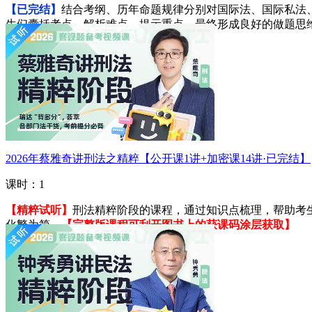
【已完结】
结合考纲、历年命题规律分别对国际法、国际私法
生们囊括考点、解析难点、提示重点，最终形成良好的做题思
进入学习
2026年蔡雅奇讲刑法之精粹【公开课1讲+加密课14讲·已完结】
课时：1
【精粹试听】
刑法精粹阶段的课程，通过知识点梳理，帮助考
化繁为简。
【完整版课程可刮开图书上的获课码涂层获取】
进入学习