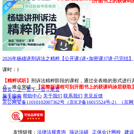
简，实现高效复习冲刺。
【完整版课程可刮开图书上的获课码
进入学习
2026年杨雄讲刑诉法之精粹【公开课1讲+加密课37讲·已完结】
课时：1
【精粹试听】
刑诉法精粹阶段的课程，通过全表格的形式进行
点、难点突破。
【完整版课程可刮开图书上的获课码涂层获取
首页
←上一页
下一页→
尾页
新手指南
帮助中心
关于我们
联系我们
意见反馈
进入学习
京公网安备11010102007362号
（京ICP备16015524号-2）
（京网文
友情链接：
法律法规查询
瑞达法硕
正保会计网校
建设