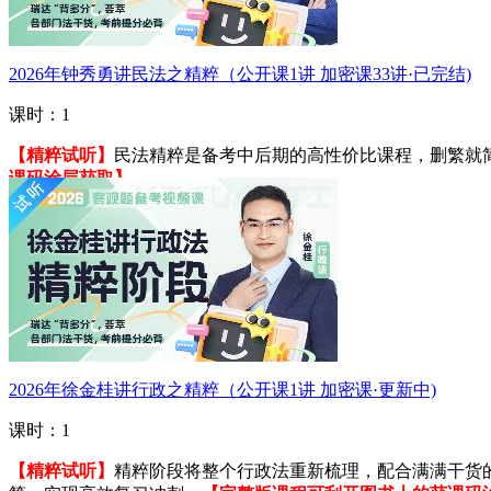
2026年钟秀勇讲民法之精粹（公开课1讲 加密课33讲·已完结)
课时：1
【精粹试听】
民法精粹是备考中后期的高性价比课程，删繁就
课码涂层获取】
进入学习
2026年徐金桂讲行政之精粹（公开课1讲 加密课·更新中)
课时：1
【精粹试听】
精粹阶段将整个行政法重新梳理，配合满满干货