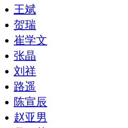
王斌
贺瑞
崔学文
张晶
刘祥
路遥
陈宣辰
赵亚男