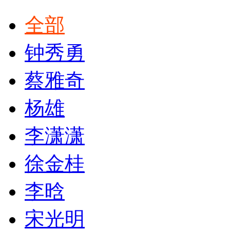
全部
钟秀勇
蔡雅奇
杨雄
李潇潇
徐金桂
李晗
宋光明