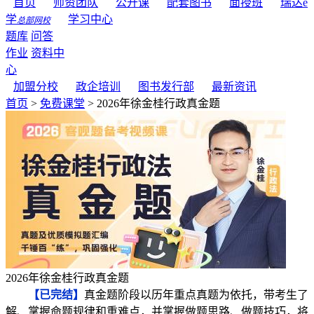
首页
师资团队
公开课
配套图书
面授班
瑞达e
学
学习中心
总部网校
题库
问答
作业
资料中
心
加盟分校
政企培训
图书发行部
最新资讯
首页
>
免费课堂
> 2026年徐金桂行政真金题
2026年徐金桂行政真金题
【已完结】
真金题阶段以历年重点真题为依托，带考生了
解、掌握命题规律和重难点，并掌握做题思路、做题技巧，将