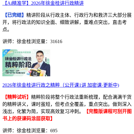
【Ai精准学】2026年徐金桂讲行政精讲
【已完结】
精讲阶段从行政主体、行政行为和救济三大部分展
开，将行政法的知识全面、细致讲解，重难点突出，直击考
点。
讲师：徐金桂
浏览量：31616
2026年徐金桂讲行政之精粹（公开课1讲 加密课·更新中)
【精粹试听】
精粹阶段将整个行政法重新梳理，配合满满干货
的精粹讲义，课时虽短，但考点全覆盖，重点突出。做到深入
浅出，化繁为简，实现高效复习冲刺。
【完整版课程可刮开图
书上的获课码涂层获取】
讲师：徐金桂
浏览量：695