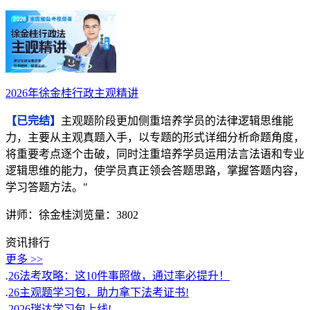
2026年徐金桂行政主观精讲
【已完结】
主观题阶段更加侧重培养学员的法律逻辑思维能
力，主要从主观真题入手，以专题的形式详细分析命题角度，
将重要考点逐个击破，同时注重培养学员运用法言法语和专业
逻辑思维的能力，使学员真正领会答题思路，掌握答题内容，
学习答题方法。"
讲师：徐金桂
浏览量：3802
资讯排行
更多 >>
.
26法考攻略：这10件事照做，通过率必提升！
.
26主观题学习包，助力拿下法考证书!
.
2026瑞达学习包上线!