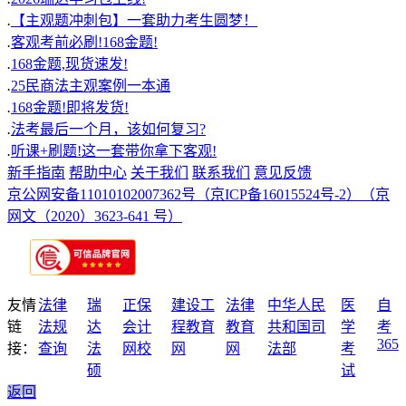
.
【主观题冲刺包】一套助力考生圆梦！
.
客观考前必刷!168金题!
.
168金题,现货速发!
.
25民商法主观案例一本通
.
168金题!即将发货!
.
法考最后一个月，该如何复习?
.
听课+刷题!这一套带你拿下客观!
新手指南
帮助中心
关于我们
联系我们
意见反馈
京公网安备11010102007362号
（京ICP备16015524号-2）
（京
网文（2020）3623-641 号）
友情
法律
瑞
正保
建设工
法律
中华人民
医
自
链
法规
达
会计
程教育
教育
共和国司
学
考
365
接：
查询
法
网校
网
网
法部
考
硕
试
返回