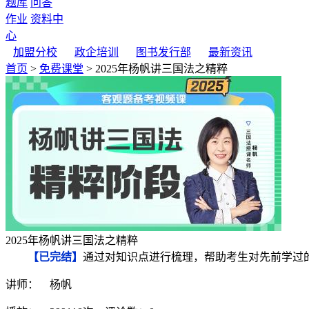
题库
问答
作业
资料中
心
加盟分校
政企培训
图书发行部
最新资讯
首页
>
免费课堂
> 2025年杨帆讲三国法之精粹
2025年杨帆讲三国法之精粹
【已完结】
通过对知识点进行梳理，帮助考生对先前学过
讲师： 杨帆