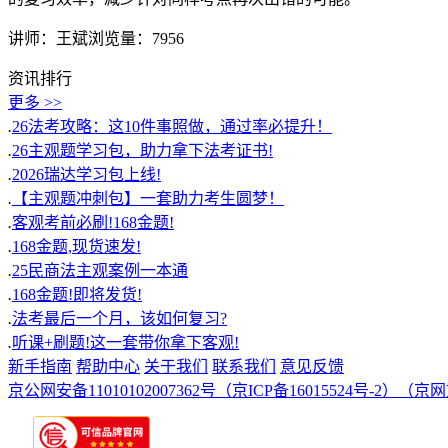
讲师：王斌
浏览量：7956
资讯排行
更多 >>
.
26法考攻略：这10件事照做，通过率必提升！
.
26主观题学习包，助力拿下法考证书!
.
2026瑞达学习包上线!
.
【主观题冲刺包】一套助力考生圆梦！
.
客观考前必刷!168金题!
.
168金题,现货速发!
.
25民商法主观案例一本通
.
168金题!即将发货!
.
法考最后一个月，该如何复习?
.
听课+刷题!这一套带你拿下客观!
新手指南
帮助中心
关于我们
联系我们
意见反馈
京公网安备11010102007362号
（京ICP备16015524号-2）
（京网文