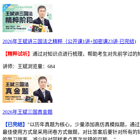
2026年王斌讲三国法之精粹（公开课1讲+加密课23讲·已完结)
【精粹试听】
通过对知识点进行梳理，帮助考生对先前学过的
讲师：王斌
浏览量：684
2026年王斌三国真金题
【已完结】
"以历年真题为核心，少量添加高仿真模拟题，通
最佳使用方式是采用闭卷方式做题，对比答案后要针对所有的
的复习效率，减少针对同样考点再次出错的可能。 "