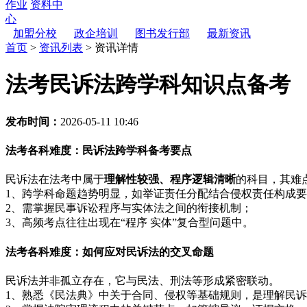
作业
资料中
心
加盟分校
政企培训
图书发行部
最新资讯
首页
>
资讯列表
>
资讯详情
法考民诉法跨学科知识点备考
发布时间：
2026-05-11 10:46
法考各科难度：民诉法跨学科备考要点
民诉法在法考中属于
理解性较强、程序逻辑清晰
的科目，其难
1、跨学科命题趋势明显，如举证责任分配结合侵权责任构成
2、需掌握民事诉讼程序与实体法之间的衔接机制；
3、高频考点往往出现在“程序 实体”复合型问题中。
法考各科难度：如何应对民诉法的交叉命题
民诉法并非孤立存在，它与民法、刑法等形成紧密联动。
1、熟悉《民法典》中关于合同、侵权等基础规则，是理解民