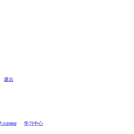
|
退出
学
学习中心
总部网校