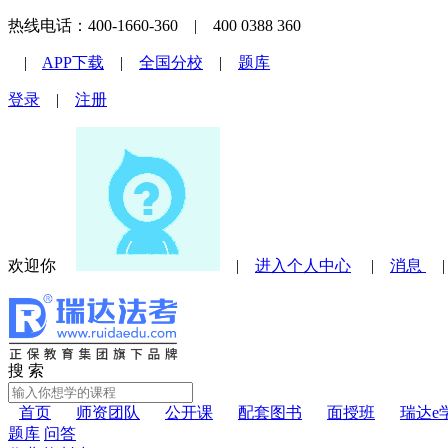
热线电话：400-1660-360 | 400 0388 360
|
APP下载
|
全国分校
|
题库
登录
|
注册
欢迎你
|
进入个人中心
|
消息
搜 索
首页
师资团队
公开课
配套图书
面授班
瑞达e
题库
问答