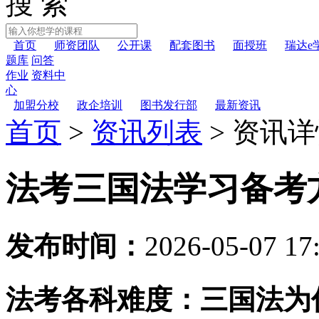
搜 索
首页
师资团队
公开课
配套图书
面授班
瑞达e
题库
问答
作业
资料中
心
加盟分校
政企培训
图书发行部
最新资讯
首页
>
资讯列表
>
资讯详
法考三国法学习备考
发布时间：
2026-05-07 17
法考各科难度：三国法为