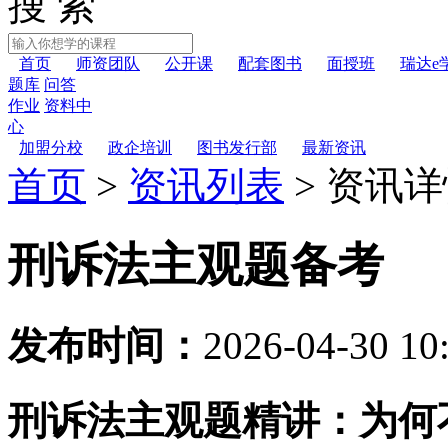
搜 索
首页
师资团队
公开课
配套图书
面授班
瑞达e
题库
问答
作业
资料中
心
加盟分校
政企培训
图书发行部
最新资讯
首页
>
资讯列表
>
资讯详
刑诉法主观题备考
发布时间：
2026-04-30 10
刑诉法主观题精讲：为何