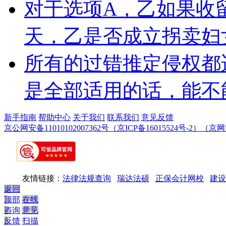
对于选项A，乙如果收
天，乙是否成立拐卖妇
所有的过错推定侵权都
是全部适用的话，能不
新手指南
帮助中心
关于我们
联系我们
意见反馈
京公网安备11010102007362号
（京ICP备16015524号-2）
（京网文
友情链接：
法律法规查询
瑞达法硕
正保会计网校
建设
返回
顶部
在线
咨询
意见
反馈
扫描