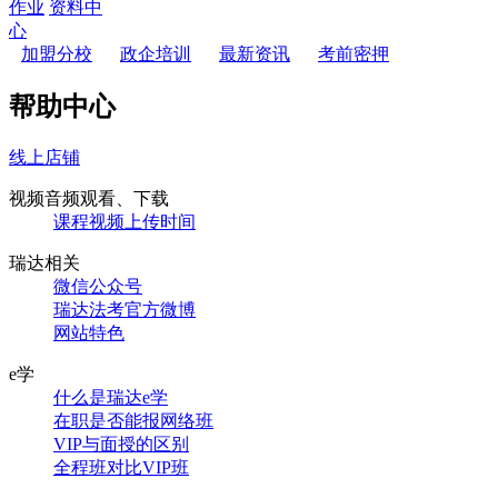
作业
资料中
心
加盟分校
政企培训
最新资讯
考前密押
帮助中心
线上店铺
视频音频观看、下载
课程视频上传时间
瑞达相关
微信公众号
瑞达法考官方微博
网站特色
e学
什么是瑞达e学
在职是否能报网络班
VIP与面授的区别
全程班对比VIP班