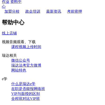
作业
资料中
心
加盟分校
政企培训
最新资讯
考前密押
帮助中心
线上店铺
视频音频观看、下载
课程视频上传时间
瑞达相关
微信公众号
瑞达法考官方微博
网站特色
e学
什么是瑞达e学
在职是否能报网络班
VIP与面授的区别
全程班对比VIP班