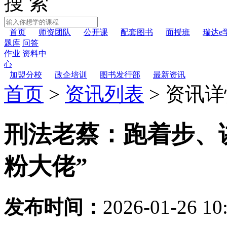
搜 索
首页
师资团队
公开课
配套图书
面授班
瑞达e
题库
问答
作业
资料中
心
加盟分校
政企培训
图书发行部
最新资讯
首页
>
资讯列表
>
资讯详
刑法老蔡：跑着步、
粉大佬”
发布时间：
2026-01-26 10