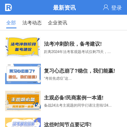
最新资讯
登录
全部
法考动态
企业资讯
法考冲刺阶段，备考建议!
距离2024年法考客观题考试仅剩75天，...
复习心态崩了?稳住，我们能赢!
“考前焦虑症”这...
主观必备!民商案例一本通!
备战24法考主观题的同学们请注意啦!24...
这些时间节点要记牢!