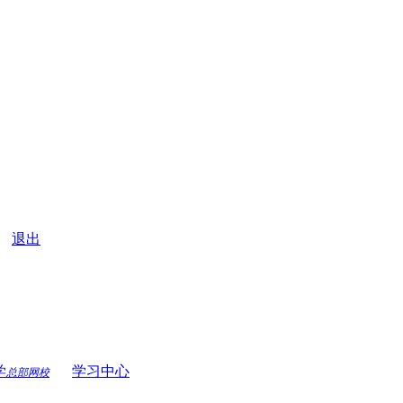
|
退出
学
学习中心
总部网校