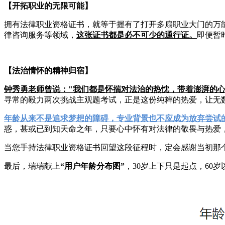
【开拓职业的无限可能】
拥有法律职业资格证书，就等于握有了打开多扇职业大门的万
律咨询服务等领域，
这张证书都是必不可少的通行证。
即便暂
【法治情怀的精神归宿】
钟秀勇老师曾说："我们都是怀揣对法治的热忱，带着澎湃的心
寻常的毅力两次挑战主观题考试，正是这份纯粹的热爱，让无数
年龄从来不是追求梦想的障碍，专业背景也不应成为放弃尝试
惑，甚或已到知天命之年，只要心中怀有对法律的敬畏与热爱
当您手持法律职业资格证书回望这段征程时，定会感谢当初那
最后，瑞瑞献上
“用户年龄分布图”
，30岁上下只是起点，60