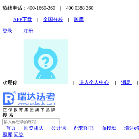
热线电话：400-1660-360 | 400 0388 360
|
APP下载
|
全国分校
|
题库
登录
|
注册
欢迎你
|
进入个人中心
|
消息
搜 索
首页
师资团队
公开课
配套图书
面授班
瑞达e
题库
问答