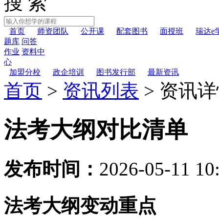
搜 索
首页
师资团队
公开课
配套图书
面授班
瑞达e
题库
问答
作业
资料中
心
加盟分校
政企培训
图书发行部
最新资讯
首页
>
资讯列表
>
资讯详
法考大纲对比清单
发布时间：
2026-05-11 10
法考大纲变动重点