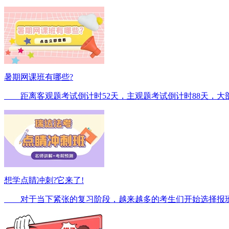
暑期网课班有哪些?
距离客观题考试倒计时52天，主观题考试倒计时88天，大
想学点睛冲刺?它来了!
对于当下紧张的复习阶段，越来越多的考生们开始选择报班