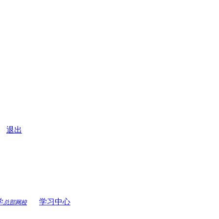
|
退出
学
学习中心
总部网校