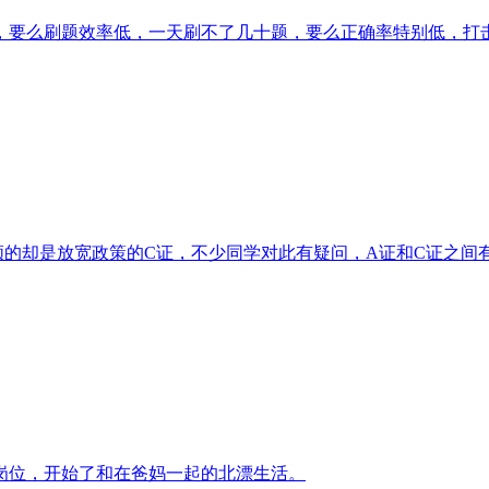
要么刷题效率低，一天刷不了几十题，要么正确率特别低，打
却是放宽政策的C证，不少同学对此有疑问，A证和C证之间有
岗位，开始了和在爸妈一起的北漂生活。