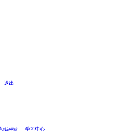
|
退出
学
学习中心
总部网校