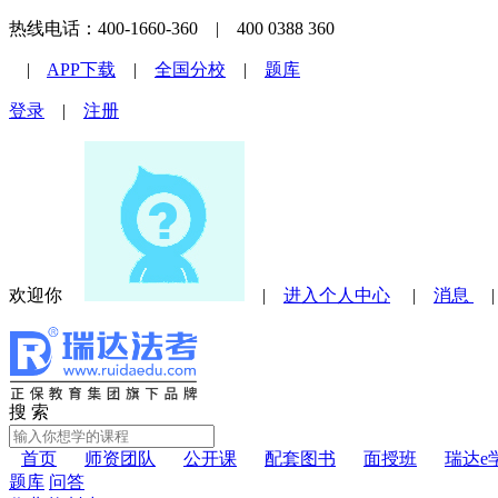
热线电话：400-1660-360 | 400 0388 360
|
APP下载
|
全国分校
|
题库
登录
|
注册
欢迎你
|
进入个人中心
|
消息
搜 索
首页
师资团队
公开课
配套图书
面授班
瑞达e
题库
问答