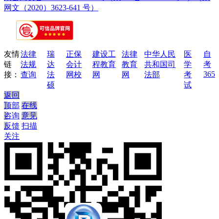
网文（2020）3623-641 号）
友情
法律
瑞
正保
建设工
法律
中华人民
医
自
链
法规
达
会计
程教育
教育
共和国司
学
考
365
接：
查询
法
网校
网
网
法部
考
硕
试
返回
顶部
在线
咨询
意见
反馈
扫描
关注