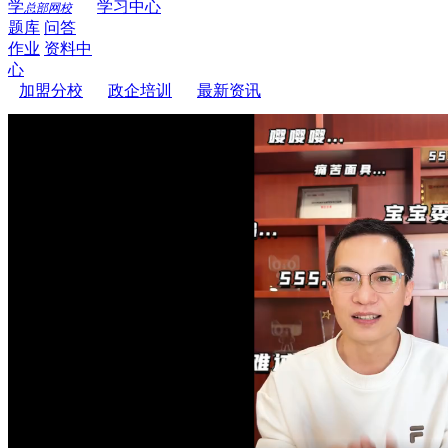
学
学习中心
总部网校
题库
问答
作业
资料中
心
加盟分校
政企培训
最新资讯