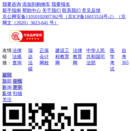
我要咨询
添加到购物车
我要报名
新手指南
帮助中心
关于我们
联系我们
意见反馈
京公网安备11010102007362号
（京ICP备16015524号-2）
（京
网文（2020）3623-641 号）
友情
法律
瑞
正保
建设工
法律
中华人民
医
自
链
法规
达
会计
程教育
教育
共和国司
学
考
365
接：
查询
法
网校
网
网
法部
考
硕
试
返回
顶部
在线
咨询
意见
反馈
扫描
关注