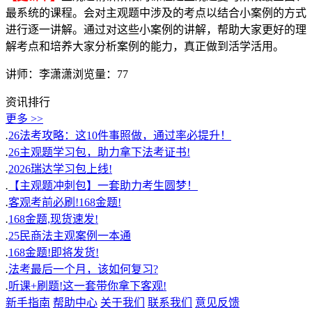
最系统的课程。会对主观题中涉及的考点以结合小案例的方式
进行逐一讲解。通过对这些小案例的讲解，帮助大家更好的理
解考点和培养大家分析案例的能力，真正做到活学活用。
讲师：李潇潇
浏览量：77
资讯排行
更多 >>
.
26法考攻略：这10件事照做，通过率必提升！
.
26主观题学习包，助力拿下法考证书!
.
2026瑞达学习包上线!
.
【主观题冲刺包】一套助力考生圆梦！
.
客观考前必刷!168金题!
.
168金题,现货速发!
.
25民商法主观案例一本通
.
168金题!即将发货!
.
法考最后一个月，该如何复习?
.
听课+刷题!这一套带你拿下客观!
新手指南
帮助中心
关于我们
联系我们
意见反馈