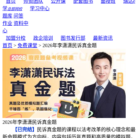
首页
师资团队
公开课
配套图书
面授班
瑞达e
学
学习中心
总部网校
题库
问答
作业
资料中
心
加盟分校
政企培训
图书发行部
最新资讯
首页
>
免费课堂
> 2026年李潇潇民诉真金题
2026年李潇潇民诉真金题
【已完结】
民诉真金题的课程以法考改革的核心理念和最
新命题模式为方向标，内容包括历年真题和高质量的模拟题，