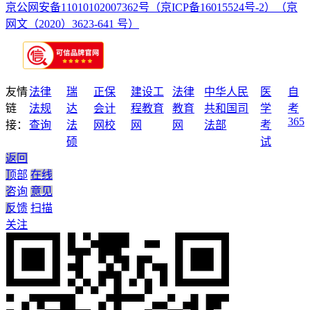
京公网安备11010102007362号
（京ICP备16015524号-2）
（京
网文（2020）3623-641 号）
友情
法律
瑞
正保
建设工
法律
中华人民
医
自
链
法规
达
会计
程教育
教育
共和国司
学
考
365
接：
查询
法
网校
网
网
法部
考
硕
试
返回
顶部
在线
咨询
意见
反馈
扫描
关注