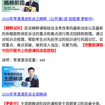
2026年李潇潇讲民诉之精粹（公开课1讲 加密课·更新中)
【精粹试听】
民诉精粹课程结合法考改革的最新动态以及最新
的命题趋势将民诉法的重点和难点进行再次回顾和梳理。通过
对知识点梳理，帮助考生对先前学过的知识进行巩固记忆，实
现重点、难点突破，做到深入浅出，化繁为简。
【完整版课程
可刮开图书上的获课码涂层获取】
讲师：李潇潇
浏览量：448
2026年李潇潇民诉主观精讲
【更新中】
主观题精讲阶段的课程是主观题复习阶段最全面、