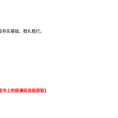
段夯实基础，稳扎稳打。
图书上的获课码涂层获取】