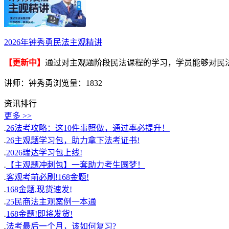
2026年钟秀勇民法主观精讲
【更新中】
通过对主观题阶段民法课程的学习，学员能够对民
讲师：钟秀勇
浏览量：1832
资讯排行
更多 >>
.
26法考攻略：这10件事照做，通过率必提升！
.
26主观题学习包，助力拿下法考证书!
.
2026瑞达学习包上线!
.
【主观题冲刺包】一套助力考生圆梦！
.
客观考前必刷!168金题!
.
168金题,现货速发!
.
25民商法主观案例一本通
.
168金题!即将发货!
.
法考最后一个月，该如何复习?