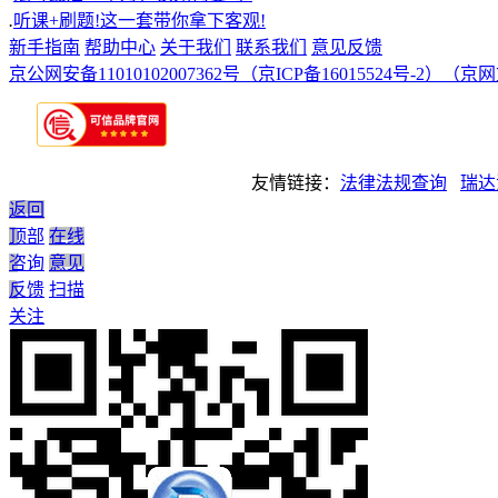
.
听课+刷题!这一套带你拿下客观!
新手指南
帮助中心
关于我们
联系我们
意见反馈
京公网安备11010102007362号
（京ICP备16015524号-2）
（京网文
友情链接：
法律法规查询
瑞达
返回
顶部
在线
咨询
意见
反馈
扫描
关注