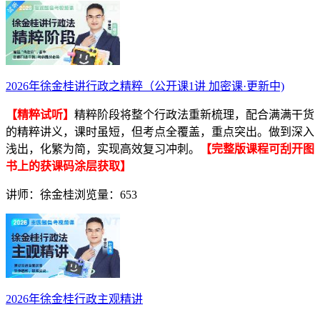
2026年徐金桂讲行政之精粹（公开课1讲 加密课·更新中)
【精粹试听】
精粹阶段将整个行政法重新梳理，配合满满干货
的精粹讲义，课时虽短，但考点全覆盖，重点突出。做到深入
浅出，化繁为简，实现高效复习冲刺。
【完整版课程可刮开图
书上的获课码涂层获取】
讲师：徐金桂
浏览量：653
2026年徐金桂行政主观精讲