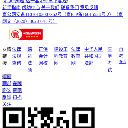
.
听课+刷题!这一套带你拿下客观!
新手指南
帮助中心
关于我们
联系我们
意见反馈
京公网安备11010102007362号
（京ICP备16015524号-2）
（京
网文（2020）3623-641 号）
友情
法律
瑞
正保
建设工
法律
中华人民
医
自
链
法规
达
会计
程教育
教育
共和国司
学
考
365
接：
查询
法
网校
网
网
法部
考
硕
试
返回
顶部
在线
咨询
意见
反馈
扫描
关注