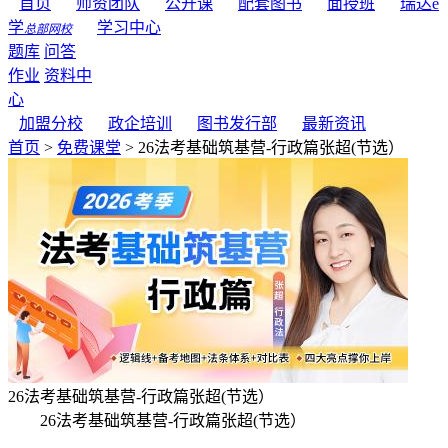
首页
师资团队
公开课
配套图书
面授班
瑞达e
学
学习中心
总部网校
题库
问答
作业
资料中
心
加盟分校
政企培训
图书发行部
最新资讯
首页
>
免费课堂
> 26法考基础筑基营-行政篇张超(节选）
26法考基础筑基营-行政篇张超(节选）
26法考基础筑基营-行政篇张超(节选）