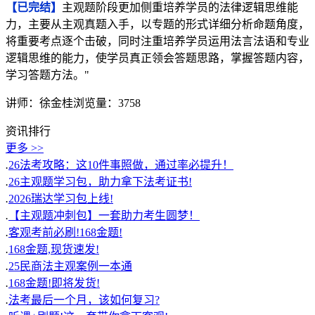
【已完结】
主观题阶段更加侧重培养学员的法律逻辑思维能
力，主要从主观真题入手，以专题的形式详细分析命题角度，
将重要考点逐个击破，同时注重培养学员运用法言法语和专业
逻辑思维的能力，使学员真正领会答题思路，掌握答题内容，
学习答题方法。"
讲师：徐金桂
浏览量：3758
资讯排行
更多 >>
.
26法考攻略：这10件事照做，通过率必提升！
.
26主观题学习包，助力拿下法考证书!
.
2026瑞达学习包上线!
.
【主观题冲刺包】一套助力考生圆梦！
.
客观考前必刷!168金题!
.
168金题,现货速发!
.
25民商法主观案例一本通
.
168金题!即将发货!
.
法考最后一个月，该如何复习?