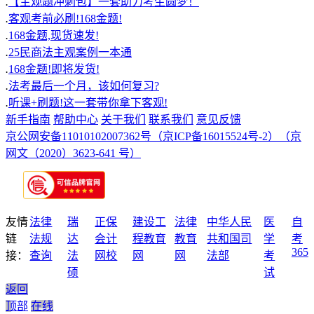
.
【主观题冲刺包】一套助力考生圆梦！
.
客观考前必刷!168金题!
.
168金题,现货速发!
.
25民商法主观案例一本通
.
168金题!即将发货!
.
法考最后一个月，该如何复习?
.
听课+刷题!这一套带你拿下客观!
新手指南
帮助中心
关于我们
联系我们
意见反馈
京公网安备11010102007362号
（京ICP备16015524号-2）
（京
网文（2020）3623-641 号）
友情
法律
瑞
正保
建设工
法律
中华人民
医
自
链
法规
达
会计
程教育
教育
共和国司
学
考
365
接：
查询
法
网校
网
网
法部
考
硕
试
返回
顶部
在线