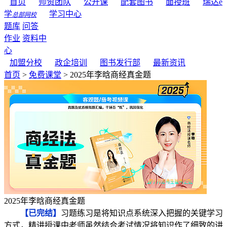
首页
师资团队
公开课
配套图书
面授班
瑞达e
学
学习中心
总部网校
题库
问答
作业
资料中
心
加盟分校
政企培训
图书发行部
最新资讯
首页
>
免费课堂
> 2025年李晗商经真金题
2025年李晗商经真金题
【已完结】
习题练习是将知识点系统深入把握的关键学习
方式，精讲授课中老师虽然结合考试情况将知识作了细致的讲