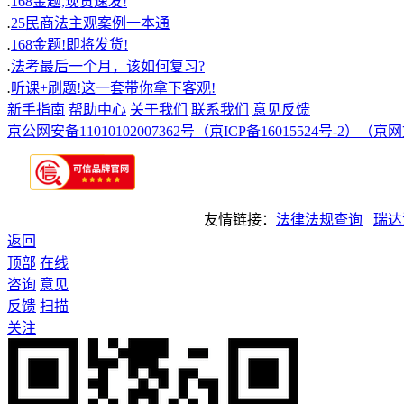
.
168金题,现货速发!
.
25民商法主观案例一本通
.
168金题!即将发货!
.
法考最后一个月，该如何复习?
.
听课+刷题!这一套带你拿下客观!
新手指南
帮助中心
关于我们
联系我们
意见反馈
京公网安备11010102007362号
（京ICP备16015524号-2）
（京网文
友情链接：
法律法规查询
瑞达
返回
顶部
在线
咨询
意见
反馈
扫描
关注