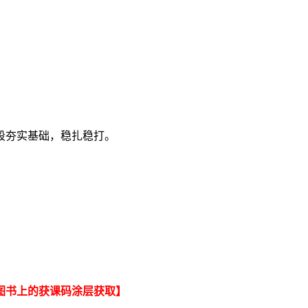
段夯实基础，稳扎稳打。
图书上的获课码涂层获取】