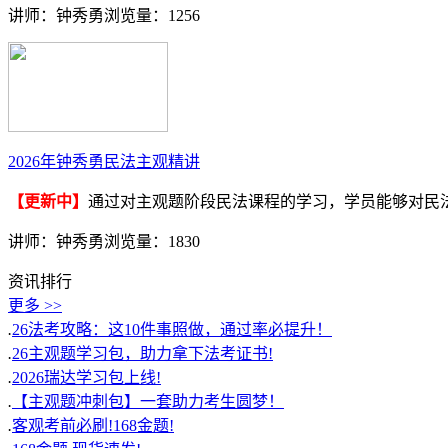
讲师：钟秀勇
浏览量：1256
2026年钟秀勇民法主观精讲
【更新中】
通过对主观题阶段民法课程的学习，学员能够对民
讲师：钟秀勇
浏览量：1830
资讯排行
更多 >>
.
26法考攻略：这10件事照做，通过率必提升！
.
26主观题学习包，助力拿下法考证书!
.
2026瑞达学习包上线!
.
【主观题冲刺包】一套助力考生圆梦！
.
客观考前必刷!168金题!