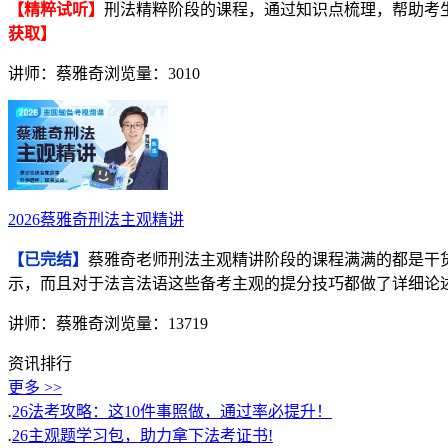
【精粹试听】
刑法精粹阶段的课程，通过知识点梳理，帮助考
获取】
讲师：蔡雅奇
浏览量：3010
2026蔡雅奇刑法主观精讲
【已完结】
蔡雅奇老师刑法主观精讲阶段的课程满满的都是干货
示，而且对于法言法语这些备考主观的提分技巧都做了详细论
讲师：蔡雅奇
浏览量：13719
资讯排行
更多 >>
.
26法考攻略：这10件事照做，通过率必提升！
.
26主观题学习包，助力拿下法考证书!