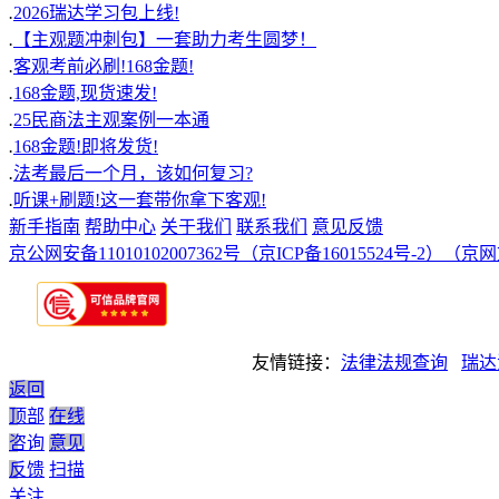
.
2026瑞达学习包上线!
.
【主观题冲刺包】一套助力考生圆梦！
.
客观考前必刷!168金题!
.
168金题,现货速发!
.
25民商法主观案例一本通
.
168金题!即将发货!
.
法考最后一个月，该如何复习?
.
听课+刷题!这一套带你拿下客观!
新手指南
帮助中心
关于我们
联系我们
意见反馈
京公网安备11010102007362号
（京ICP备16015524号-2）
（京网文
友情链接：
法律法规查询
瑞达
返回
顶部
在线
咨询
意见
反馈
扫描
关注