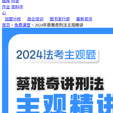
题库
问答
作业
资料中
心
加盟分校
政企培训
图书发行部
最新资讯
首页
>
免费课堂
> 2024年蔡雅奇刑法主观精讲