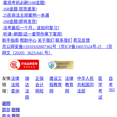
.
客观考前必刷!168金题!
.
168金题,现货速发!
.
25民商法主观案例一本通
.
168金题!即将发货!
.
法考最后一个月，该如何复习?
.
听课+刷题!这一套带你拿下客观!
新手指南
帮助中心
关于我们
联系我们
意见反馈
京公网安备11010102007362号
（京ICP备16015524号-2）
（京
网文（2020）3623-641 号）
友情
法律
瑞
正保
建设工
法律
中华人民
医
自
链
法规
达
会计
程教育
教育
共和国司
学
考
365
接：
查询
法
网校
网
网
法部
考
硕
试
返回
顶部
在线
咨询
意见