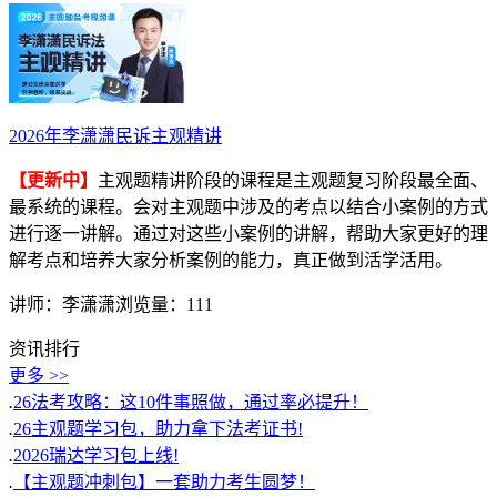
2026年李潇潇民诉主观精讲
【更新中】
主观题精讲阶段的课程是主观题复习阶段最全面、
最系统的课程。会对主观题中涉及的考点以结合小案例的方式
进行逐一讲解。通过对这些小案例的讲解，帮助大家更好的理
解考点和培养大家分析案例的能力，真正做到活学活用。
讲师：李潇潇
浏览量：111
资讯排行
更多 >>
.
26法考攻略：这10件事照做，通过率必提升！
.
26主观题学习包，助力拿下法考证书!
.
2026瑞达学习包上线!
.
【主观题冲刺包】一套助力考生圆梦！