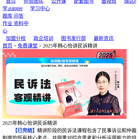
首页
师资团队
公开课
配套图书
面授班
瑞达e
学
学习中心
总部网校
题库
问答
作业
资料中
心
加盟分校
政企培训
图书发行部
最新资讯
首页
>
免费课堂
> 2025年韩心怡讲民诉精讲
2025年韩心怡讲民诉精讲
【已完结】
精讲阶段的民诉法课程包含了民事诉讼和仲裁
制度的所有核心考点，并侧重对综合思考和分析运用能力的培